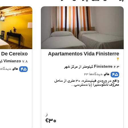
 De Cereixo
Apartamentos Vida Finisterre
7.8 کیلومتر از مرکز شهر
Vimianzo
2.3 کیلومتر از مرکز شهر
Finisterre
4,5
عالی
دیدگاه‌ها 
4,5
عالی
دیدگاه‌ها 23
واقع در ورودی فینیستره، 30 متری از ساحل
معروف لانگوستیرا (با دسترسی...
از
30
€