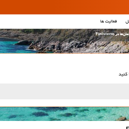
ل
فعالیت ها
‌ها در Finisterre
 کنید