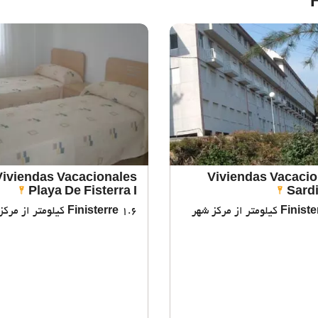
Viviendas Vacacionales
Viviendas Vacacio
Playa De Fisterra I
Sard
Finiste
1.6 کیلومتر از مرکز شهر
Finisterre