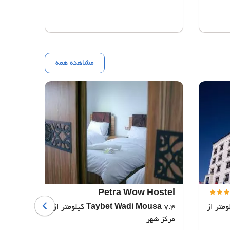
مشاهده همه
ti Art
Petra Wow Hostel
یلومتر از
Taybet Wadi Mousa
7.3 کیلومتر از
sa
مرکز شهر
مرکز ش