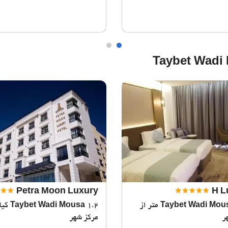
B
Petra Moon Luxury
H L
Taybet Wadi Mou
989 متر از
Taybet Wadi Mousa
1.2 ک
ر
مرکز شهر