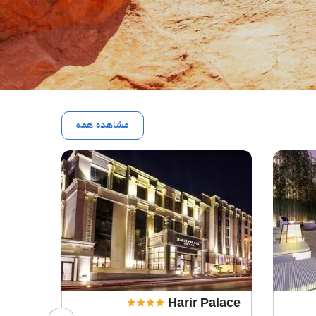
مشاهده همه
tana
Harir Palace