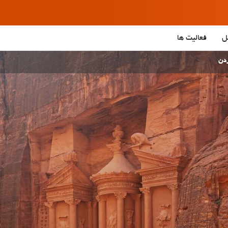
ل
فعالیت ها
دن