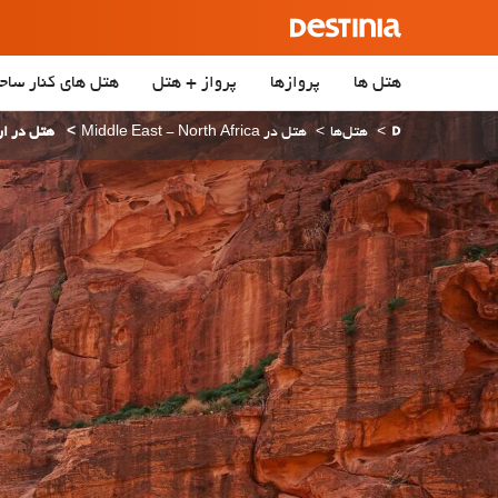
هتل ها
پروازها
پرواز + هتل
هتل‌ های کنار ساح
هتل‌ها
هتل در Middle East - North Africa
هتل در ار