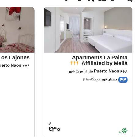
Los Lajones
Apartments La Palma
Affiliated by Meliá
259 متر از مرکز شهر
uerto Naos
468 متر از مرکز شهر
Puerto Naos
4,4
بسیار خوب
دیدگاه‌ها 2
از
30
€
BioScore
A+