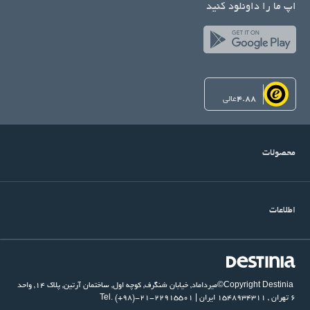
اپ ما را داونلود کنید
4.88
عالی
محصولات
اطلاعات
©Copyright Destinia
میرداماد, خیابان شنگرف, کوچه اول, ساختمان آرتین, پلاک ۱۴, واحد
۶
تهران
,
۱۵۴۸۹۳۴۳۱۱
ایران
|
Tel. (+98)-21-22915501