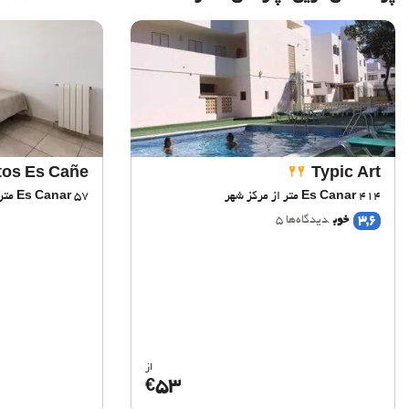
os Es Cañe
Typic Art
414 متر از مرکز شهر
Es Canar
57 متر از مرکز شهر
Es Canar
3,6
خوب
دیدگاه‌ها 5
از
53
€