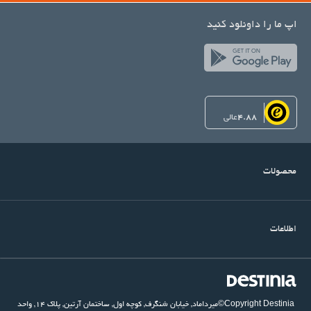
اپ ما را داونلود کنید
4.88
عالی
محصولات
اطلاعات
©Copyright Destinia
میرداماد, خیابان شنگرف, کوچه اول, ساختمان آرتین, پلاک ۱۴, واحد