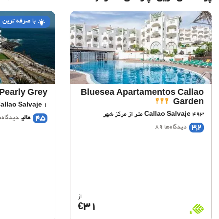
با صرفه ترین
Pearly Grey
Bluesea Apartamentos Callao
Garden
1 کیلومتر از مرکز شهر
allao Salvaje
493 متر از مرکز شهر
Callao Salvaje
4,5
عالی
دیدگاه‌ها 7
3,2
دیدگاه‌ها 89
از
31
€
BioScore
B