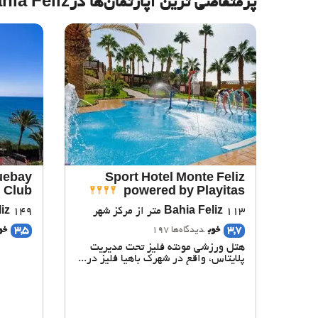
پرمتقاضی ترین آپارتمان‌‌ها درBahia Feliz
uebay
Sport Hotel Monte Feliz
 Club
powered by Playitas
113 متر از مرکز شهر
Bahia Feliz
149 متر از مرکز شهر
iz
3,5
3,7
خوب
دیدگاه‌ها 197
خو
هتل ورزشی مونته فلیز تحت مدیریت
پلایتاس، واقع در شهرک باهیا فلیز در...