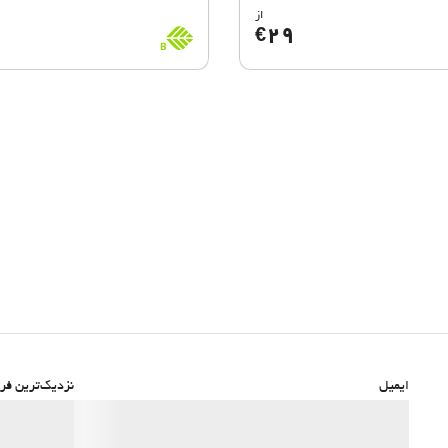
از
BioScore
B
29
€
B
ایمیل
نزدیک‌ترین فرو