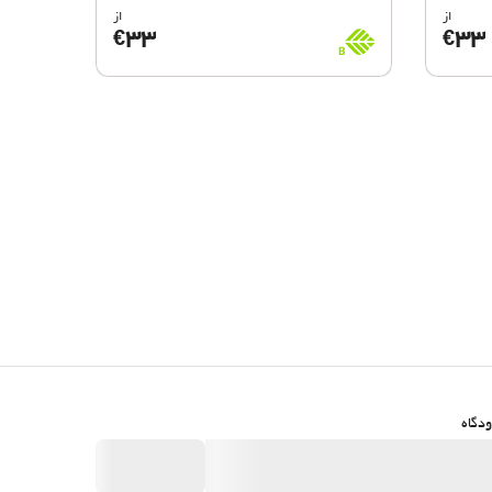
از
از
BioScore
33
33
€
€
B
دگاه