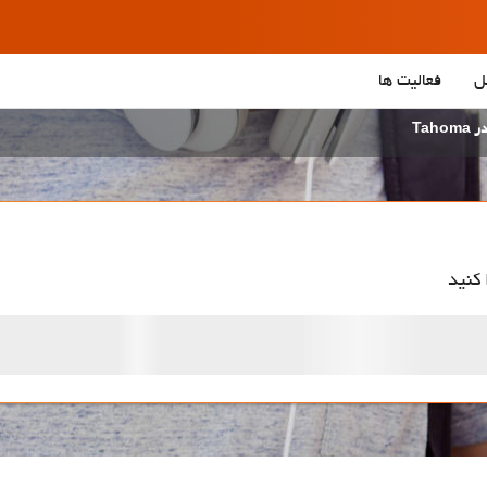
ل
فعالیت ها
Taho
 کنید