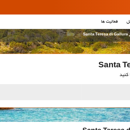
ل
فعالیت ها
San
 کنید