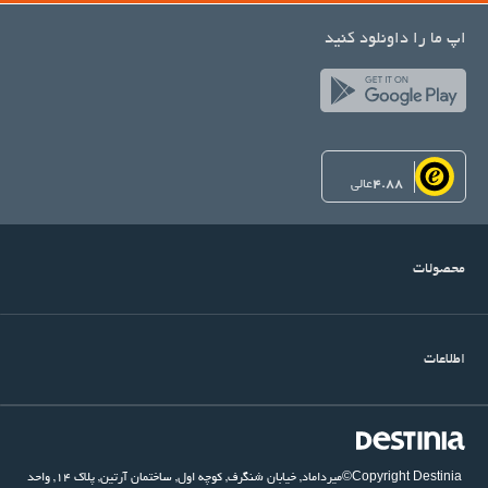
اپ ما را داونلود کنید
4.88
عالی
محصولات
اطلاعات
©Copyright Destinia
میرداماد, خیابان شنگرف, کوچه اول, ساختمان آرتین, پلاک ۱۴, واحد