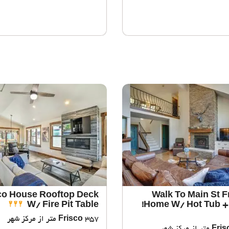
co House Rooftop Deck
Walk To Main St F
W/ Fire Pit Table
Home W/ Hot Tub + 
Frisco
357 متر از مرکز شهر