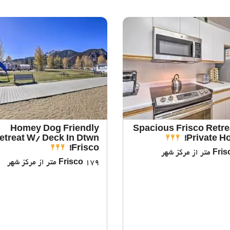
Homey Dog Friendly
Spacious Frisco Retre
etreat W/ Deck In Dtwn
Private Ho
Frisco!
Fris
Frisco
179 متر از مرکز شهر