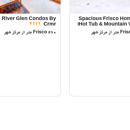
River Glen Condos By
Spacious Frisco Ho
Crmr
Hot Tub & Mountain 
Frisco
460 متر از مرکز شهر
Fris