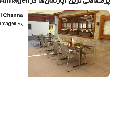
پرمتقاضی ترین آپارتمان‌‌ها درSaas Almagell
el Channa
78 متر از مرکز شهر
lmagell