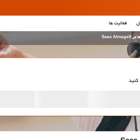
ل
فعالیت ها
Saas Almag
 کنید