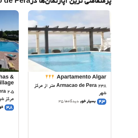
پرمتقاضی ترین آپارتمان‌‌ها درArmacao de Pera
nhas &
Apartamento Algar
illage
Armacao de Pera
238 متر از مرکز
era
شهر
مرکز شه
4,3
بسیار خوب
دیدگاه‌ها 35
3,8
خو