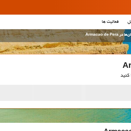
ل
فعالیت ها
ر Armacao de Pera
 کنید