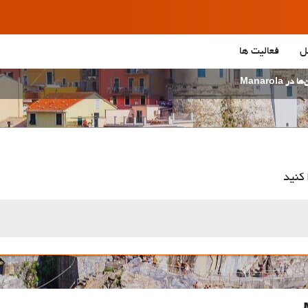
ل
فعالیت ها
در Manarola
 کنید