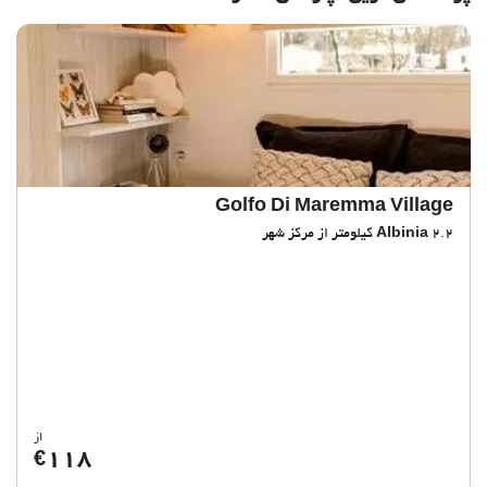
Golfo Di Maremma Village
2.2 کیلومتر از مرکز شهر
Albinia
از
118
€