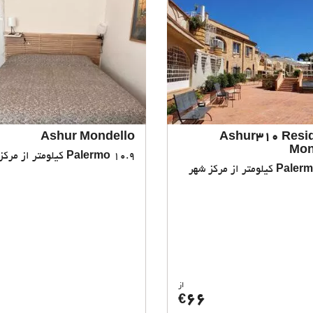
Ashur Mondello
Ashur310 Resi
Mon
10.9 کیلومتر از مرکز شهر
Palermo
Paler
از
66
€