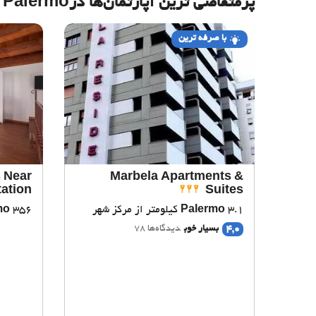
پرمتقاضی ترین آپارتمان‌‌ها درPalermo
با صرفه ترین
 Near
Marbela Apartments &
tation
Suites
3.1 کیلومتر از مرکز شهر
Palermo
356 متر از مرکز شهر
mo
4,0
بسیار خوب
دیدگاه‌ها 78