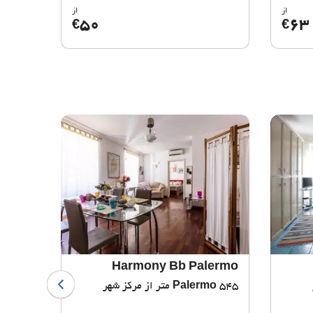
از
از
50
63
€
€
ze La
Harmony Bb Palermo
drale
545 متر از مرکز شهر
Palermo
678 متر از مرکز شهر
mo