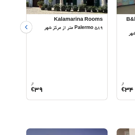
House
Kalamarina Rooms
B&
589 متر از مرکز شهر
Palermo
720 متر از مرکز شهر
mo
از
از
39
34
€
€