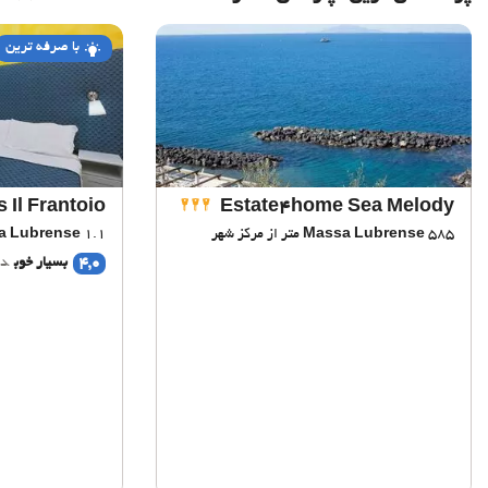
با صرفه ترین
s Il Frantoio
Estate4home Sea Melody
585 متر از مرکز شهر
Massa Lubrense
1.1 کیلومتر از مرکز شهر
a Lubrense
4,0
بسیار خوب
دی