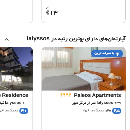
از
13
€
آپارتمان‌های دارای بهترین رتبه در Ialyssos
با صرفه ترین
e Residence
Paleos Apartments
939 متر از مرکز شهر
Ialyssos
1.1 کیلومتر از مرکز شهر
Ialyssos
3,0
4,5
عالی
دیدگاه‌ها 759
دیدگاه‌ها 153