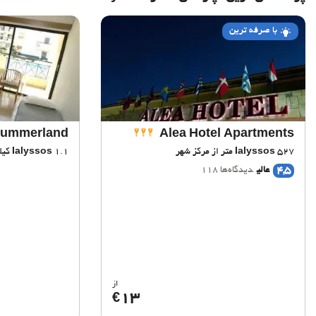
با صرفه ترین
ummerland
Alea Hotel Apartments
527 متر از مرکز شهر
Ialyssos
1.1 کیلومتر از مرکز شهر
Ialyssos
4,5
عالی
دیدگاه‌ها 118
از
13
€