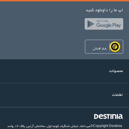
اپ ما را داونلود کنید
4.88
عالی
محصولات
اطلاعات
©Copyright Destinia
میرداماد, خیابان شنگرف, کوچه اول, ساختمان آرتین, پلاک ۱۴, واحد