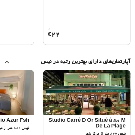
از
22
€
آپارتمان‌های دارای بهترین رتبه در نیس
io Azur Fsh
Studio Carré D Or Situé à 50 M
De La Plage
نیس
881 متر از مرکز شهر
نیس
825 متر از مرکز شهر