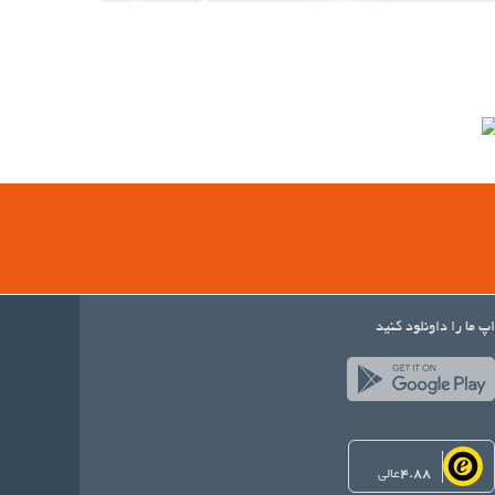
اپ ما را داونلود کنید
4.88
عالی