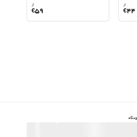
از
از
59
44
€
€
دگاه