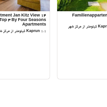
tment Jan Kitz View 14
Familienapparte
Top 3 By Four Seasons
Apartments
Kapr
1.1 کیلومتر از مرکز شهر
Kaprun