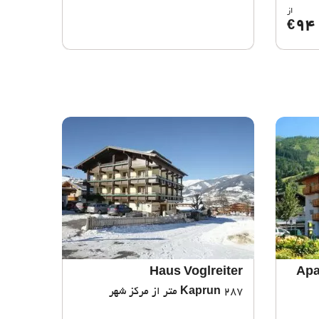
از
94
€
Haus Voglreiter
Apa
287 متر از مرکز شهر
Kaprun