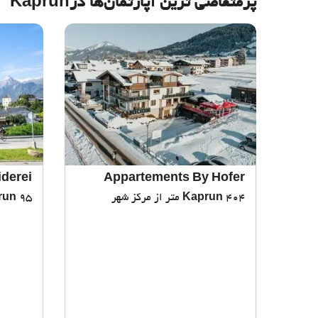
پرمتقاضی ترین آپارتمان‌‌ها درKaprun
iderei
Appartements By Hofer
404 متر از مرکز شهر
Kaprun
95 متر از مرکز شهر
run