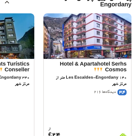
Engordany
s Turístics
Hotel & Apartahotel Serhs
Conseller
Cosmos
Les Escaldes-Engordany
140 متر از
Engordany
مرکز شهر
مرکز شهر
3,4
دیدگاه‌ها 216
از
24
€
BioScore