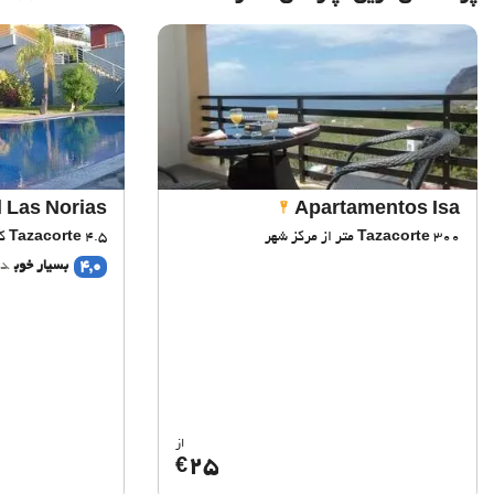
 Las Norias
Apartamentos Isa
300 متر از مرکز شهر
Tazacorte
4.5 کیلومتر از مرکز شهر
Tazacorte
4,0
بسیار خوب
دی
از
25
€