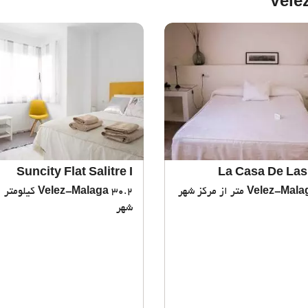
Suncity Flat Salitre I
La Casa De Las
Velez-Mala
Velez-Malaga
30.2 کیلومتر
شهر