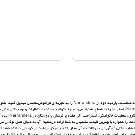
از اقامت خود در Narrandera لذت ببرید. با اقامت در هتلی که شایسته شماست، بازدید خود از Narrandera را به تجربه‌ای فراموش‌نشدنی
کجا اقامت کنید؟ ما در Destinia طیف گسترده‌ای از هتل‌ها در Narrandera، استرالیا را به شما پیشنهاد می‌دهیم تا بتوانید بسته به انتظارات و بودجه
را بیابید. هتل‌های متعددی در Narrandera وجود دارند که برای
Dest متنوع‌ترین هتل‌ها و اقامتگاه‌ها را همواره با بهترین قیمت تضمینی به شما ارائه می‌دهیم. آیا به دنبال هتل لوکس
باشد؟ شاید هتلی که آوردن حیوانات خانگی مجاز باشد یا مرکز مراقبت از کودکان داشته باشد؟ 