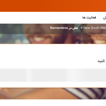
ل
فعالیت ها
هتل در Narrandera
 کنید