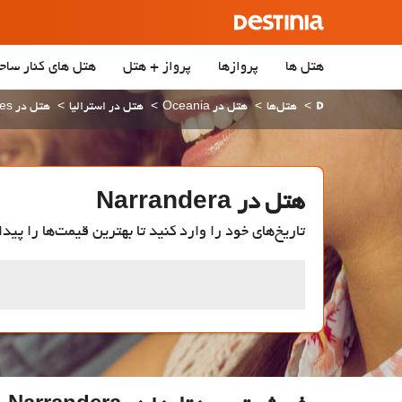
هتل ها
پروازها
پرواز + هتل
هتل‌ های کنار ساح
هتل‌ها
هتل در Oceania
هتل در استرالیا
هتل در New South Wales
هتل در Narrandera
تاریخ‌های خود را وارد کنید تا بهترین قیمت‌ها را پیدا