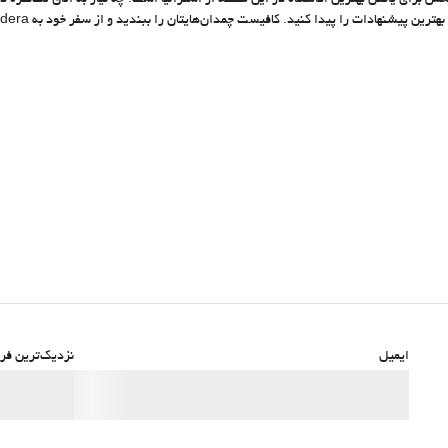
خش برای یافتن بهترین اقامتگاه در این منطقه از استرالیا است. چه نیاز به اتاق تک‌نفره 
یا دو نفره یا حتی سوئیت، همواره می‌توانید با موتور جستجوی inia
ایمیل
نزدیک‌ترین فرو