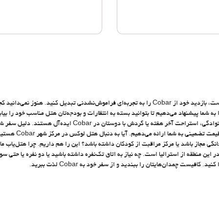
از اقامت خود در Cobar لذت ببرید. با اقامت در هتلی که شایسته شماست، بازدید خود از Cobar را به تجربه‌ای فراموش‌نشدنی تبدیل کنید. هنوز نم
De طیف گسترده‌ای از هتل‌ها در Cobar، استرالیا را به شما پیشنهاد می‌دهیم تا بتوانید بسته به انتظارات و بودجه‌تان هتل مناسب خود را بی
هتل‌های متعددی در Cobar وجود دارند که برای سفر کاری، تعطیلات خانوادگی، استراحت آخر هفته یا گردش با دوستان در
باشد، در Destinia متنوع‌ترین هتل‌ها و اقامتگاه‌ها را همواره
گی مجاز باشد یا مرکز مراقبت از کودکان داشته باشد؟ این را هم داریم. چرا هتل‌یاب ما 
 این منطقه از استرالیا است. چه نیاز به اتاق تک‌نفره داشته باشید یا دو نفره یا حتی سو