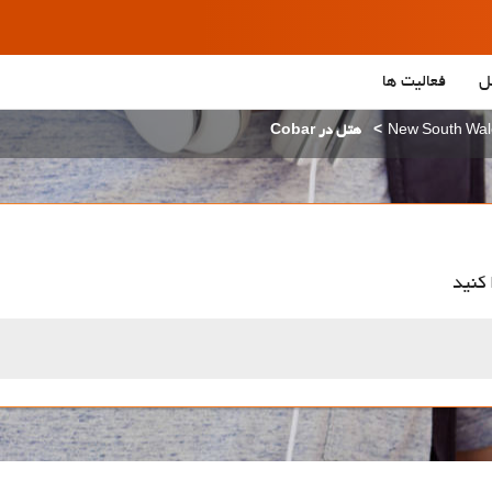
ل
فعالیت ها
هتل در Cobar
 کنید