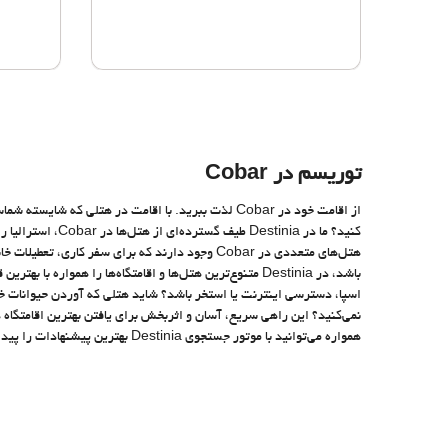
توریسم در Cobar
کنید؟ ما در stinia
اسپا، دسترسی اینترنت یا استخر باشد؟ شاید هتلی که آوردن حیوانات خان
نمی‌کنید؟ این راهی سریع، آسان و اثربخش برای یافتن بهترین اقامتگاه در
همواره می‌توانید با موتور جستجوی Destinia بهترین پیشنهادات را پیدا کنید. کافیست چمدان‌هایتان را ببندید و از سفر خود به Cobar لذت ببرید.