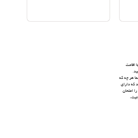
ی‌دانید کجا اقامت
ابید.
 Cobar ایده‌آل هستند. دلیل سفر شما هر چه که
 با بهترین قیمت تضمینی به شما ارائه می‌دهیم. آیا به دنبال هتل لوکس در مرکز شهر Cobar هستید که دارای
را امتحان
ئیت،