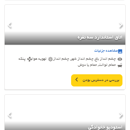
اتاق استاندارد سه نفره
مشاهده جزئیات
چشم انداز باغ, چشم انداز شهر, چشم انداز
تهویه هوا
پنکه
حمام, توالت, حمام یا دوش
بررسی در دسترس بودن
استودیو خانوادگی