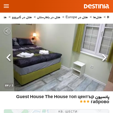
Main
Menu
هتل‌ها
هتل در Europe
هتل در بلغارستان
هتل در گابرووو
هتل در vo
قبلی
بعدی
1
/ 23
پانسیون Guest House The House топ център
габрово