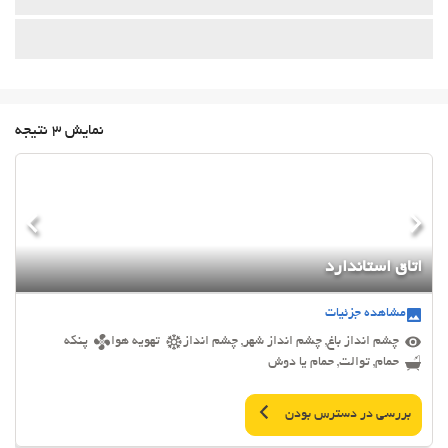
نمایش 3 نتیجه
اتاق استاندارد
مشاهده جزئیات
چشم انداز باغ, چشم انداز شهر, چشم انداز
تهویه هوا
پنکه
حمام, توالت, حمام یا دوش
بررسی در دسترس بودن