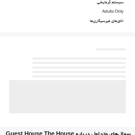
سیستم گرمایشی
Adults Only
اتاق‌های غیرسیگاری‌ها
All Spaces Non-Smoking (public and private)
منطقه سیگار کشیدن
اتاقهای ضد صدا
حیوانات خانگی مجاز نیست
خدمات پذیرش
انبار چمدان
ورود به/خروج از هتل اکسپرس
Private check-in/check-out
پارکینگ
پارکینگ
Accessible Parking
مناطق متداول
سوال‌های متداول درباره Guest House The House