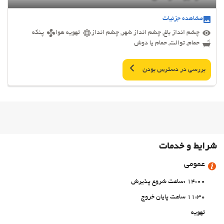
مشاهده جزئیات
چشم انداز باغ, چشم انداز شهر, چشم انداز
تهویه هوا
پنکه
حمام, توالت, حمام یا دوش
بررسی در دسترس بودن
شرایط و خدمات
عمومی
14:00 :ساعت شروع پذیرش
11:30 ساعت پایان خروج
تهویه