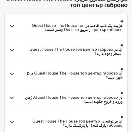
топ център габрово
Chapel/shrine
اینترنت
وای-فای
هزینه یک شب اقامت در Guest House The House топ
център габрово از طریق Destinia چقدر است؟
وای‌فای در تمامی بخش‌ها در دسترس است
وای‌فای رایگان
آیا در Guest House The House топ център габрово
اینترنت
استخر وجود دارد؟
آیا Guest House The House топ център габрово مرکز
شهر است؟
در Guest House The House топ център габрово، زمان
ورود و خروج چگونه است؟
آیا می‌توانم در Guest House The House топ център
габрово پارک کنم؟ آیا پارکینگ دارد؟