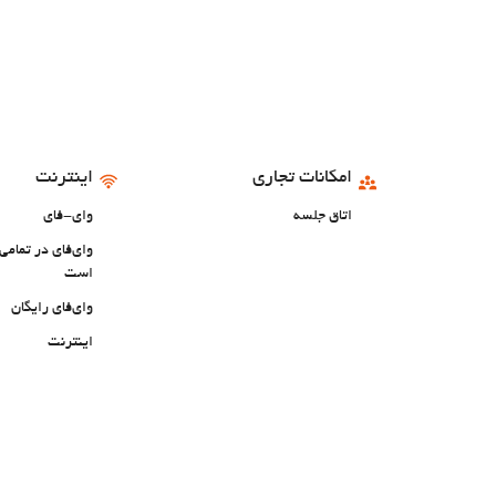
امکانات تجاری
اینترنت
اتاق جلسه
وای-فای
وای‌فای در تمام
است
وای‌فای رایگان
اینترنت