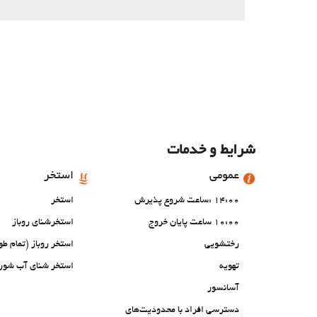
شرایط و خدمات
عمومی
استخر
14:00 :ساعت شروع پذیرش
استخر
10:00 ساعت پایان خروج
استخرشنای روباز
رختشویی
استخر روباز (تمام ط
تهویه
استخر شنای آب شور
آسانسور
دسترسی افراد با محدودیت‌های