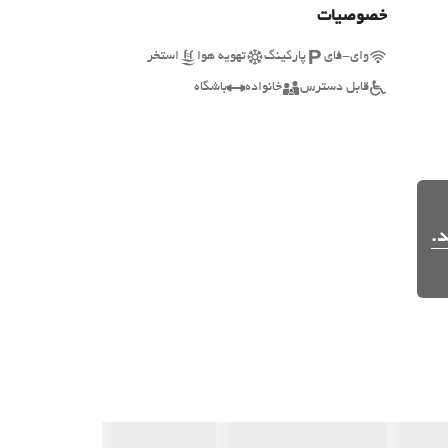
خصوصیات
وای-فای
پارکینگ
تهویه هوا
استخر
قابل دسترس
خانواده
باشگاه