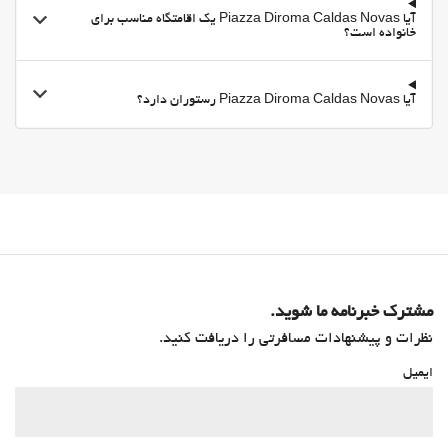
آیا Piazza Diroma Caldas Novas یک اقامتگاه مناسب برای
رختشویی
خانواده است؟
بهداشت و سلامتی
Pool Bar
آیا Piazza Diroma Caldas Novas رستوران دارد؟
صندلیهای حمام آفتاب
Hot spring bath
باشگاه
مشترک خبرنامه ما شوید.
نظرات و پیشنهادات مسافرتی را دریافت کنید.
ایمیل