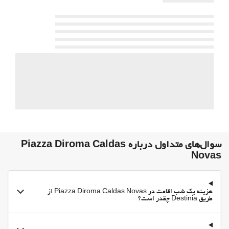
استخر
استخرشنای روباز
استخر روباز (تمام طول سال)
استخر شنای روی پشت بام
خدمات پذیرش
24-Hour Front Desk
گاوصندوق
فعالیت ها
Water park
سوال‌های متداول درباره Piazza Diroma Caldas
اوقات فراغت و خانواده
Novas
عناصر ایمنی برای کودکان
غذا و نوشیدنی
هزینه یک شب اقامت در Piazza Diroma Caldas Novas از
طریق Destinia چقدر است؟
رستوران
بار