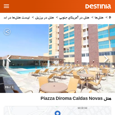
Main
Menu
هتل‌ها
هتل در آمریکای جنوبی
هتل در برزیل
لیست هتل‌ها در استان oias
قبلی
بعدی
1
/ 25
هتل Piazza Diroma Caldas Novas