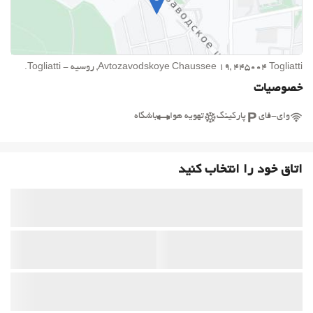
Avtozavodskoye Chaussee 19, 445004 Togliatti, روسیه - Togliatti.
خصوصیات
وای-فای
پارکینگ
تهویه هوا
باشگاه
اتاق خود را انتخاب کنید