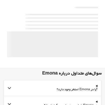
حیوانات خانگی مجاز نیست
خدمات پذیرش
24-Hour Front Desk
گاوصندوق
ورود به/خروج از هتل اکسپرس
Private check-in/check-out
فعالیت ها
ورزشهای کوهستانی
اوقات فراغت و خانواده
Karaoke
غذا و نوشیدنی
سوال‌های متداول درباره Emona
سرویس ویژه اتاق
صبحانه انتخابی در اتاق
آیا در Emona استخر وجود دارد؟
Bottle of water
تنقلات