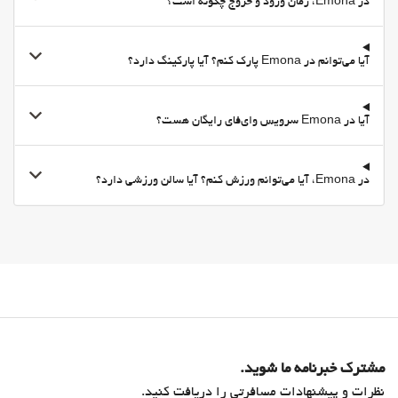
پارکینگ
در Emona، زمان ورود و خروج چگونه است؟
پارکینگ رایگان
آیا می‌توانم در Emona پارک کنم؟ آیا پارکینگ دارد؟
پارکینگ
پارکینگ خصوصی
امکانات تجاری
آیا در Emona سرویس وای‌فای رایگان هست؟
اتاق جلسه
اینترنت
در Emona، آیا می‌توانم ورزش کنم؟ آیا سالن ورزشی دارد؟
وای-فای
وای‌فای رایگان
اینترنت
خدمات خانه داری
Daily Housekeeping
رختشویی
بهداشت و سلامتی
مشترک خبرنامه ما شوید.
باشگاه
نظرات و پیشنهادات مسافرتی را دریافت کنید.