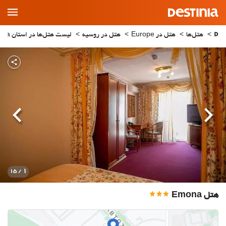
Main
Menu
هتل‌ها
هتل در Europe
هتل در روسیه
لیست هتل‌ها در استان Samara
قبلی
بعدی
1
/ 15
هتل Emona