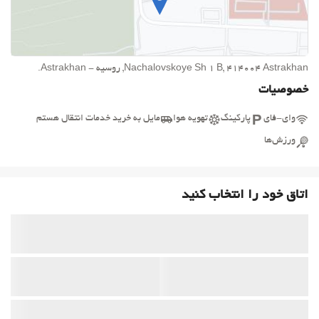
Nachalovskoye Sh 1 B, 414004 Astrakhan, روسیه - Astrakhan.
خصوصیات
وای-فای
پارکینگ
تهویه هوا
مایل به خرید خدمات انتقال هستم
ورزش‌ها
اتاق خود را انتخاب کنید