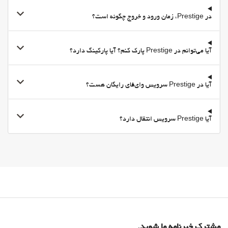
پارکینگ خصوصی
در Prestige، زمان ورود و خروج چگونه است؟
پارکینگ امن
اینترنت
وای-فای
آیا می‌توانم در Prestige پارک کنم؟ آیا پارکینگ دارد؟
وای‌فای در تمامی بخش‌ها در دسترس است
وای‌فای رایگان
آیا در Prestige سرویس وای‌فای رایگان هست؟
اینترنت
خدمات خانه داری
آیا Prestige سرویس انتقال دارد؟
Daily Housekeeping
رختشویی
مشترک خبرنامه ما شوید.