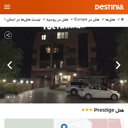
Main
Menu
هتل‌ها
هتل در Europe
هتل در روسیه
لیست هتل‌ها در استان Astrakhan
قبلی
بعدی
1
/ 15
هتل Prestige