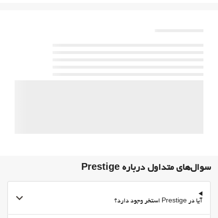
حیوانات خانگی مجاز نیست
خدمات پذیرش
24-Hour Front Desk
ورود به/خروج از هتل اکسپرس
فعالیت ها
بیلیارد
اوقات فراغت و خانواده
Board Games/Puzzles
غذا و نوشیدنی
منوی مخصوص رژیم غذایی ویژه بنا به درخواست موجود است
سرویس ویژه اتاق
صبحانه انتخابی در اتاق
سوال‌های متداول درباره Prestige
پارکینگ
پارکینگ
آیا در Prestige استخر وجود دارد؟
پارکینگ رایگان