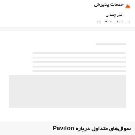
خدمات پذیرش
انبار چمدان
غذا و نوشیدنی
بار
پارکینگ
پارکینگ
امکانات تجاری
مرکز تجاری
اینترنت
وای‌فای رایگان
بهداشت و سلامتی
سونا
باشگاه
سوال‌های متداول درباره Pavilon