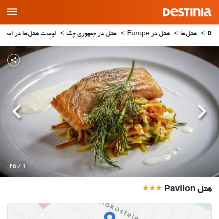
Main
Menu
هتل‌ها
هتل در Europe
هتل در جمهوری چک
لیست هتل‌ها در استان rague
قبلی
بعدی
1
/ 25
هتل Pavilon