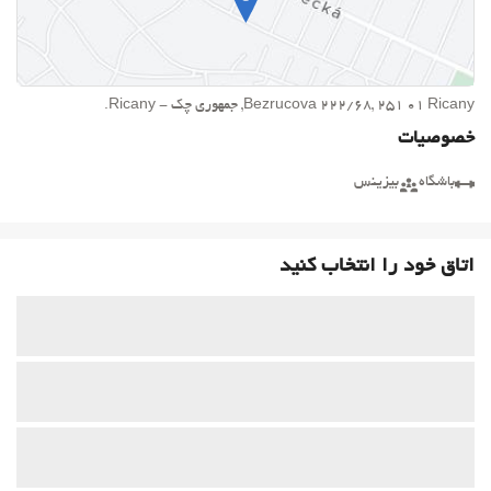
Bezrucova 222/68, 251 01 Ricany, جمهوری چک - Ricany.
خصوصیات
باشگاه
بیزینس
اتاق خود را انتخاب کنید