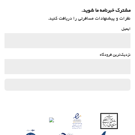
Packed Lunches
مشترک خبرنامه ما شوید.
سرویس ویژه اتاق
نظرات و پیشنهادات مسافرتی را دریافت کنید.
صبحانه انتخابی در اتاق
ایمیل
BBQ facilities
پارکینگ
پارکینگ
نزدیک‌ترین فرودگاه
پارکینگ رایگان
پارکینگ خصوصی
Accessible Parking
مناطق متداول
تراس
تراس آفتاب‌گیر
Chapel/shrine
امکانات تجاری
مرکز تجاری