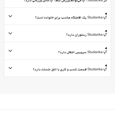
در Studanka، آیا می‌توانم ورزش کنم؟ آیا سالن ورزشی دارد؟
مسیرهای دوچرخه سواری
Darts
آیا Studanka یک اقامتگاه مناسب برای خانواده است؟
اوقات فراغت و خانواده
Kids' club
آیا Studanka رستوران دارد؟
امکانات تفریحی برای کودکان
اتاق بازی
آیا Studanka سرویس انتقال دارد؟
قرض دادن تجهیزات بازی
Entertainment Staff
مهد کودک
آیا Studanka قسمت کسب و کاری با اتاق جلسات دارد؟
Board Games/Puzzles
غذا و نوشیدنی
رستوران
منوی کودکان
منوی مخصوص رژیم غذایی ویژه بنا به درخواست موجود است