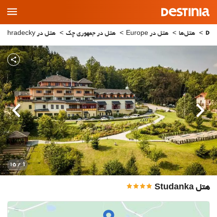
Main
Menu
هتل‌ها
هتل در Europe
هتل در جمهوری چک
هتل در Kralovehradecky
قبلی
بعدی
1
/ 15
هتل Studanka