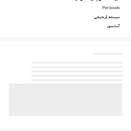
Pet bowls
سیستم گرمایشی
آسانسور
دسترسی افراد با محدودیت‌های حرکتی
اتاق‌های غیرسیگاری‌ها
All Spaces Non-Smoking (public and private)
منطقه سیگار کشیدن
استخر
استخر
Heated swimming pool
Indoor Pool
استخر سرپوشیده (تمام طول سال)
خدمات پذیرش
24-Hour Front Desk