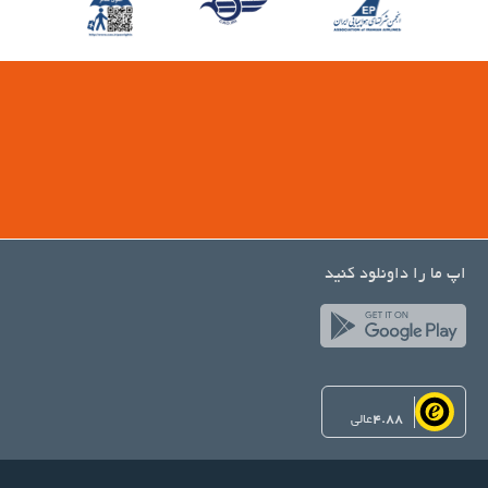
اتاق جلسه
اینترنت
وای-فای
وای‌فای در تمامی بخش‌ها در دسترس است
وای‌فای رایگان
اینترنت
خدمات خانه داری
Daily Housekeeping
اپ ما را داونلود کنید
رختشویی
بهداشت و سلامتی
صندلیهای حمام آفتاب
سولاریوم
اسپا
4.88
عالی
سونا