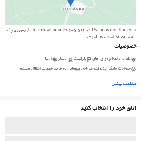
Letovisko-studánka 505, 516 01 Rychnov nad Kneznou, جمهوری چک
- Rychnov nad Kneznou.
خصوصیات
Kids' club
وای-فای
پارکینگ
استخر
اسپا
حیوانات خانگی پذیرفته می‌شود
مایل به خرید خدمات انتقال هستم
قابل دسترس
خانواده
ورزش‌ها
باشگاه
زیست محیطی پسند
مشاهده بیشتر
بیزینس
اتاق خود را انتخاب کنید