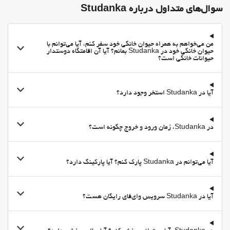
انبار چمدان
سوال‌های متداول درباره Studanka
گاوصندوق
Lockers
من می‌خواهم به همراه حیوان خانگی خود سفر کنم، آیا می‌توانم با
حیوان خانگی خود در Studanka بمانم؟ آیا آن اقامتگاه دوستدار
اطلاعات توریستی
حیوانات خانگی است؟
فعالیت ها
ماهیگیری
آیا در Studanka استخر وجود دارد؟
ورزشهای کوهستانی
سرویس انبار اسکی
در Studanka، زمان ورود و خروج چگونه است؟
تنیس
اجاره تچهزات ورزشی
آیا می‌توانم در Studanka پارک کنم؟ آیا پارکینگ دارد؟
Ping pong
Mini-golf
بیلیارد
آیا در Studanka سرویس وای‌فای رایگان هست؟
بولینگ
اسب سواری