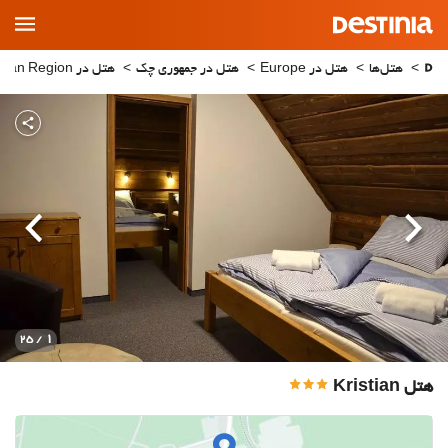
Main
Menu
هتل‌ها
هتل در Europe
هتل در جمهوری چک
هتل در South Bohemian Region
قبلی
بعدی
1
/ 25
هتل Kristian