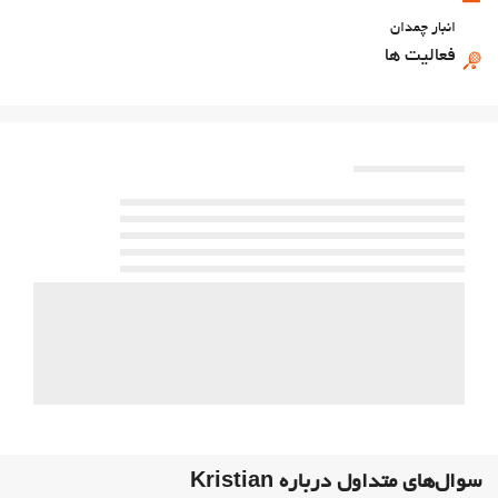
انبار چمدان
فعالیت ها
تنیس
غذا و نوشیدنی
رستوران آلاکارته
بار
پارکینگ
پارکینگ
اینترنت
وای‌فای رایگان
سوال‌های متداول درباره Kristian