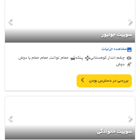
سوییت جونیور
مشاهده جزئیات
چشم انداز کوهستانی
پنکه
حمام, توالت, حمام, حمام یا دوش
دوش
بررسی در دسترس بودن
سوییت خانوادگی