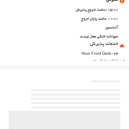
عمومی
15:00 :ساعت شروع پذیرش
11:00 ساعت پایان خروج
آسانسور
حیوانات خانگی مجاز نیست
خدمات پذیرش
24-Hour Front Desk
غذا و نوشیدنی
رستوران آلاکارته
امکانات تجاری
مرکز تجاری
اینترنت
وای‌فای رایگان