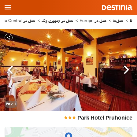
Main
Menu
هتل‌ها
هتل در Europe
هتل در جمهوری چک
هتل در Bohemia Central
قبلی
بعدی
1
/ 25
Park Hotel Pruhonice