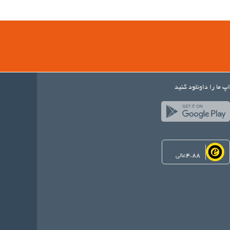
اپ ما را داونلود کنید
4.88
عالی