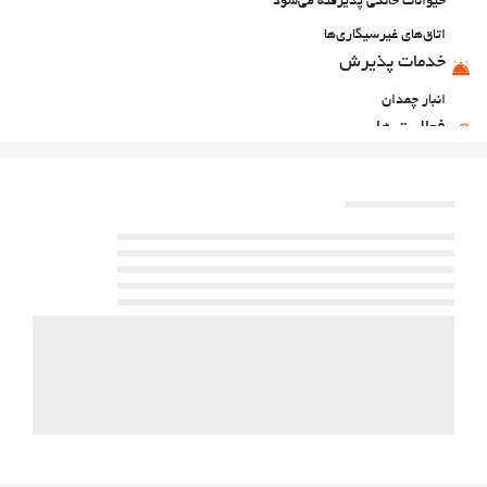
حیوانات خانگی پذیرفته می‌شود
اتاق‌های غیرسیگاری‌ها
خدمات پذیرش
انبار چمدان
فعالیت ها
تنیس
ورزشهای کوهستانی
مسیرهای دوچرخه سواری
اوقات فراغت و خانواده
امکانات تفریحی برای کودکان
غذا و نوشیدنی
رستوران
بار
منوی مخصوص رژیم غذایی ویژه بنا به درخواست موجود است
پارکینگ