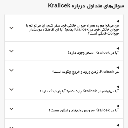
پارکینگ
سوال‌های متداول درباره Kralicek
پارکینگ رایگان
پارکینگ خصوصی
من می‌خواهم به همراه حیوان خانگی خود سفر کنم، آیا می‌توانم با
امکانات تجاری
حیوان خانگی خود در Kralicek بمانم؟ آیا آن اقامتگاه دوستدار
حیوانات خانگی است؟
اتاق جلسه
اینترنت
آیا در Kralicek استخر وجود دارد؟
وای-فای
وای‌فای در تمامی بخش‌ها در دسترس است
وای‌فای رایگان
در Kralicek، زمان ورود و خروج چگونه است؟
اینترنت
آیا می‌توانم در Kralicek پارک کنم؟ آیا پارکینگ دارد؟
آیا در Kralicek سرویس وای‌فای رایگان هست؟