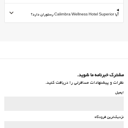
سرویس ویژه اتاق
صبحانه انتخابی در اتاق
آیا Calimbra Wellness Hotel Superior رستوران دارد؟
Fruit
پارکینگ
پارکینگ
مناطق متداول
تراس
تراس آفتاب‌گیر
امکانات تجاری
مشترک خبرنامه ما شوید.
نظرات و پیشنهادات مسافرتی را دریافت کنید.
اتاق جلسه
اینترنت
ایمیل
وای-فای
وای‌فای در تمامی بخش‌ها در دسترس است
نزدیک‌ترین فرودگاه
وای‌فای رایگان
اینترنت