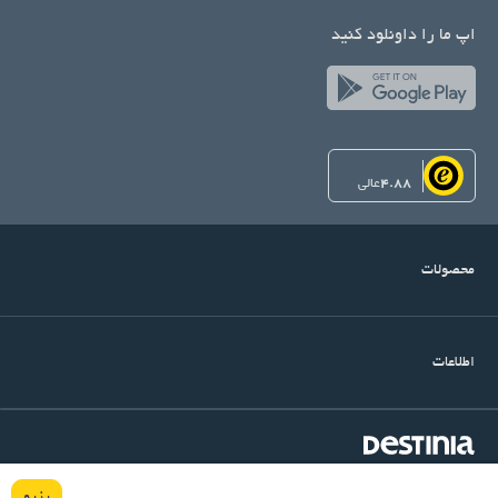
اپ ما را داونلود کنید
4.88
عالی
محصولات
اطلاعات
©Copyright Destinia
میرداماد, خیابان شنگرف, کوچه اول, ساختمان آرتین, پلاک ۱۴, واحد