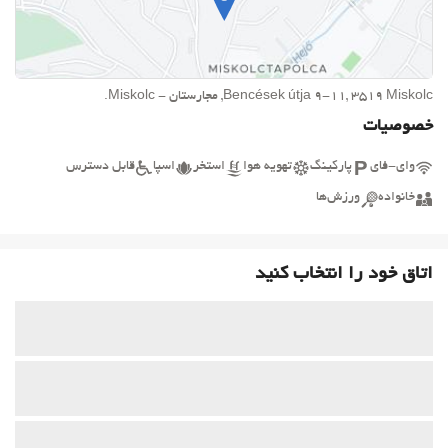
Bencések útja 9-11, 3519 Miskolc, مجارستان - Miskolc.
خصوصیات
وای-فای
پارکینگ
تهویه هوا
استخر
اسپا
قابل دسترس
خانواده
ورزش‌ها
اتاق خود را انتخاب کنید