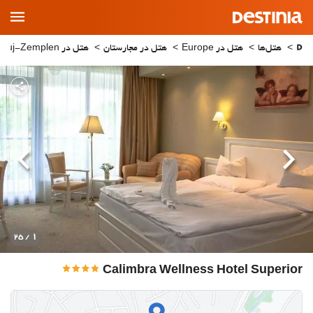
Main
Menu
هتل‌ها
هتل در Europe
هتل در مجارستان
هتل در Borsod-Abauj-Zemplen
قبلی
بعدی
1
/ 25
Calimbra Wellness Hotel Superior