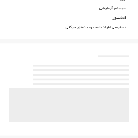
سیستم گرمایشی
آسانسور
دسترسی افراد با محدودیت‌های حرکتی
اتاق‌های غیرسیگاری‌ها
All Spaces Non-Smoking (public and private)
منطقه سیگار کشیدن
حیوانات خانگی مجاز نیست
استخر
استخر
استخرشنای روباز
استخر روباز (فصلی)
Indoor Pool
استخر سرپوشیده (تمام طول سال)
خدمات پذیرش