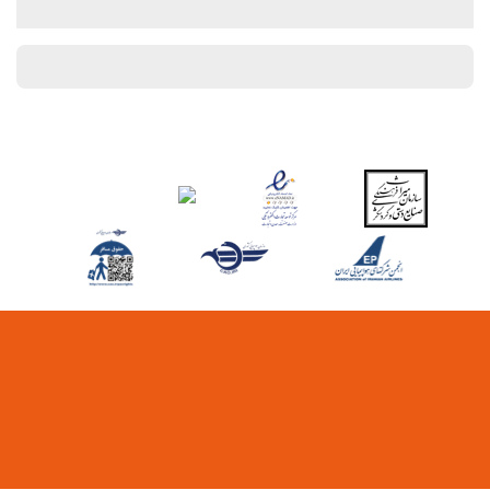
خدمات خانه داری
Daily Housekeeping
رختشویی
بهداشت و سلامتی
صندلیهای حمام آفتاب
چترهای آفتابی
سولاریوم
اسپا
سونا
ماساژ