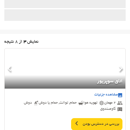
نمایش
3
از 8 نتیجه
اتاق سوپریور
مشاهده جزئیات
2 مهمان
تهویه هوا
حمام, توالت, حمام یا دوش
دوش
گاوصندوق
بررسی در دسترس بودن