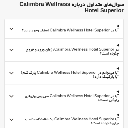
24-Hour Front Desk
سوال‌های متداول درباره Calimbra Wellness
Hotel Superior
انبار چمدان
گاوصندوق
Private check-in/check-out
آیا در Calimbra Wellness Hotel Superior استخر وجود دارد؟
فعالیت ها
مسیرهای دوچرخه سواری
در Calimbra Wellness Hotel Superior، زمان ورود و خروج
اوقات فراغت و خانواده
چگونه است؟
امکانات تفریحی برای کودکان
Board Games/Puzzles
آیا می‌توانم در Calimbra Wellness Hotel Superior پارک کنم؟
آیا پارکینگ دارد؟
غذا و نوشیدنی
رستوران
آیا در Calimbra Wellness Hotel Superior سرویس وای‌فای
بار
رایگان هست؟
On-site coffee house
منوی کودکان
آیا Calimbra Wellness Hotel Superior یک اقامتگاه مناسب
برای خانواده است؟
منوی مخصوص رژیم غذایی ویژه بنا به درخواست موجود است