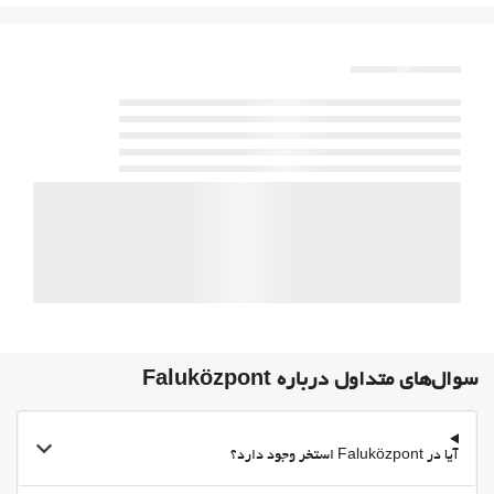
حیوانات خانگی مجاز نیست
خدمات پذیرش
24-Hour Front Desk
مطبوعات
غذا و نوشیدنی
رستوران
بار
منوی مخصوص رژیم غذایی ویژه بنا به درخواست موجود است
Packed Lunches
پارکینگ
پارکینگ
پارکینگ رایگان
سوال‌های متداول درباره Faluközpont
مناطق متداول
تراس
آیا در Faluközpont استخر وجود دارد؟
تراس آفتاب‌گیر