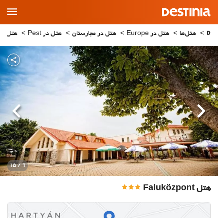
Main
Menu
هتل‌ها
هتل در Europe
هتل در مجارستان
هتل در Pest
هتل در hartyan
قبلی
بعدی
1
/ 15
هتل Faluközpont