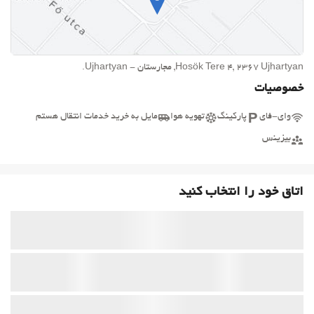
Hosök Tere 4, 2367 Ujhartyan, مجارستان - Ujhartyan.
خصوصیات
وای-فای
پارکینگ
تهویه هوا
مایل به خرید خدمات انتقال هستم
بیزینس
اتاق خود را انتخاب کنید