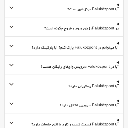
امکانات تجاری
آیا Faluközpont مرکز شهر است؟
مرکز تجاری
اتاق جلسه
اینترنت
در Faluközpont، زمان ورود و خروج چگونه است؟
وای-فای
وای‌فای در تمامی بخش‌ها در دسترس است
آیا می‌توانم در Faluközpont پارک کنم؟ آیا پارکینگ دارد؟
وای‌فای رایگان
اینترنت
آیا در Faluközpont سرویس وای‌فای رایگان هست؟
فروشگاه‌ها
فروشگاه‌ها
آیا Faluközpont رستوران دارد؟
Supermarket
آیا Faluközpont سرویس انتقال دارد؟
آیا Faluközpont قسمت کسب و کاری با اتاق جلسات دارد؟