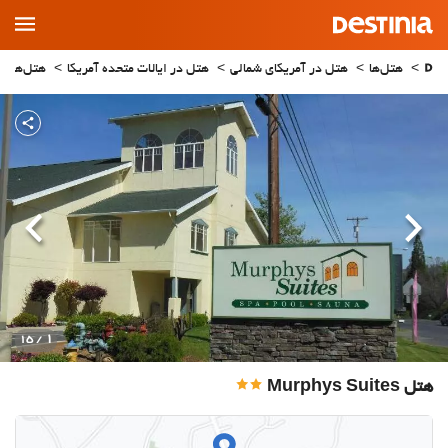
Main
Menu
هتل‌ها
هتل در آمریکای شمالی
هتل در ایالات متحده آمریکا
هتل‌های ا
قبلی
بعدی
1
/ 15
هتل Murphys Suites