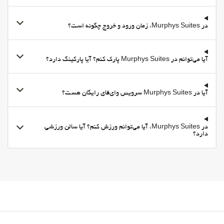
پارکینگ خصوصی
در Murphys Suites، زمان ورود و خروج چگونه است؟
Accessible Parking
مناطق متداول
تلویزیون
آیا می‌توانم در Murphys Suites پارک کنم؟ آیا پارکینگ دارد؟
امکانات تجاری
اتاق جلسه
آیا در Murphys Suites سرویس وای‌فای رایگان هست؟
اینترنت
وای-فای
در Murphys Suites، آیا می‌توانم ورزش کنم؟ آیا سالن ورزشی
وای‌فای در تمامی بخش‌ها در دسترس است
دارد؟
وای‌فای رایگان
اینترنت
بهداشت و سلامتی
پوشش استخر
استخر