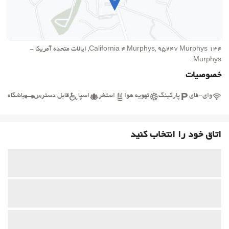
134 California 4 Murphys, 95247 Murphys, ایالات متحده آمریکا -
Murphys.
خصوصیات
وای-فای
پارکینگ
تهویه هوا
استخر
اسپا
قابل دسترس
باشگاه
اتاق خود را انتخاب کنید