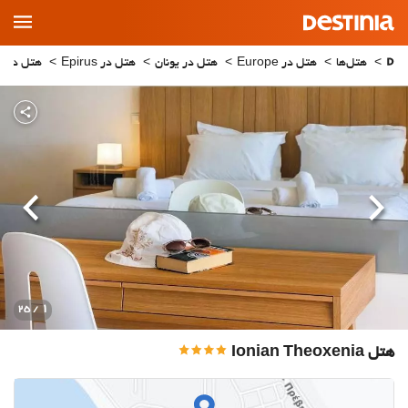
Main
Menu
هتل‌ها
هتل در Europe
هتل در یونان
هتل در Epirus
هتل در Kanali
قبلی
بعدی
1
/ 25
هتل Ionian Theoxenia