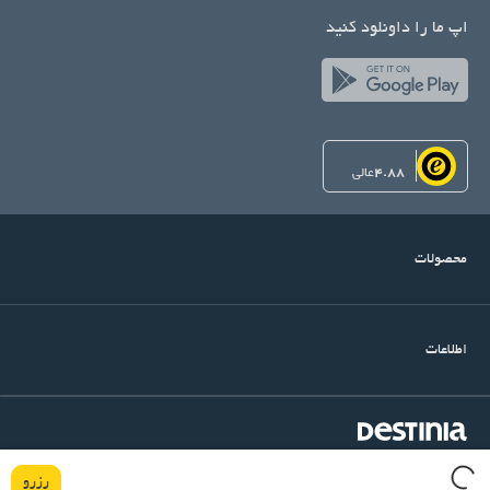
اپ ما را داونلود کنید
4.88
عالی
محصولات
اطلاعات
©Copyright Destinia
میرداماد, خیابان شنگرف, کوچه اول, ساختمان آرتین, پلاک ۱۴, واحد
رزرو
۶
تهران
,
۱۵۴۸۹۳۴۳۱۱
ایران
|
Tel. (+98)-21-22915501