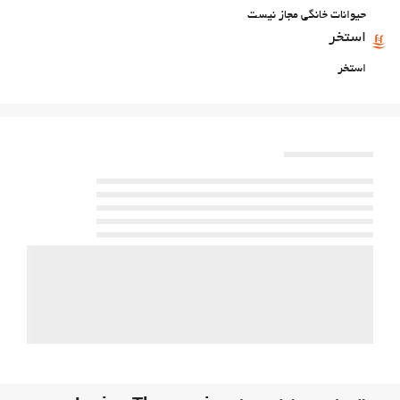
حیوانات خانگی مجاز نیست
استخر
استخر
Kids' Pool
خدمات پذیرش
انبار چمدان
فعالیت ها
تنیس
غذا و نوشیدنی
بار
On-site coffee house
پارکینگ
پارکینگ
اینترنت
وای‌فای رایگان