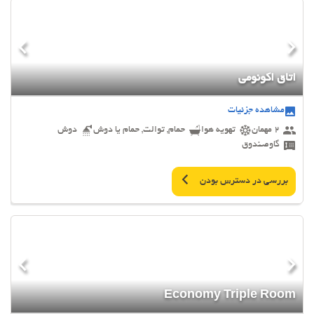
اتاق اکونومی
مشاهده جزئیات
2 مهمان
تهویه هوا
حمام, توالت, حمام یا دوش
دوش
گاوصندوق
بررسی در دسترس بودن
Economy Triple Room