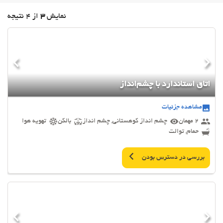
نمایش
3
از 4 نتیجه
اتاق استاندارد با چشم‌انداز
مشاهده جزئیات
2 مهمان
چشم انداز کوهستانی, چشم انداز
بالکن
تهویه هوا
حمام, توالت
بررسی در دسترس بودن