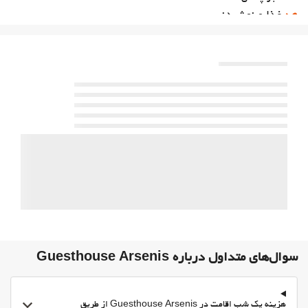
غذا و نوشیدنی
رستوران آلاکارته
بار
On-site coffee house
پارکینگ
پارکینگ
اینترنت
وای‌فای رایگان
سوال‌های متداول درباره Guesthouse Arsenis
هزینه یک شب اقامت در Guesthouse Arsenis از طریق