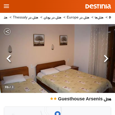
Main
Menu
هتل‌ها
هتل در Europe
هتل در یونان
هتل در Thessaly
هتل در mbaka
قبلی
بعدی
1
/ 25
هتل Guesthouse Arsenis