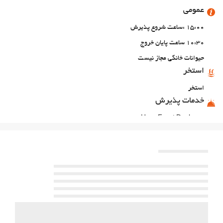
عمومی
15:00 :ساعت شروع پذیرش
10:30 ساعت پایان خروج
حیوانات خانگی مجاز نیست
استخر
استخر
خدمات پذیرش
24-Hour Front Desk
انبار چمدان
غذا و نوشیدنی
رستوران آلاکارته
بار
پارکینگ
پارکینگ
اینترنت