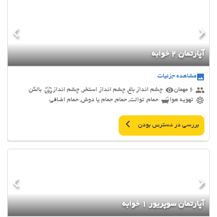
آپارتمان 2 خوابه
مشاهده جزئیات
6 مهمان
چشم انداز باغ, چشم انداز استخر, چشم انداز
بالکن
تهویه هوا
حمام, توالت, حمام, حمام یا دوش, حمام اضافی
بررسی در دسترس بودن
آپارتمان سوپریور 1 خوابه