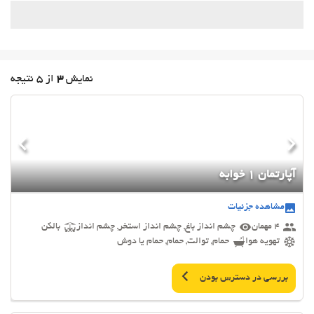
نمایش
3
از 5 نتیجه
آپارتمان 1 خوابه
مشاهده جزئیات
4 مهمان
چشم انداز باغ, چشم انداز استخر, چشم انداز
بالکن
تهویه هوا
حمام, توالت, حمام, حمام یا دوش
بررسی در دسترس بودن