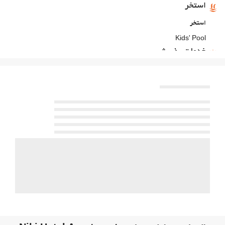
استخر
استخر
Kids' Pool
خدمات پذیرش
24-Hour Front Desk
انبار چمدان
غذا و نوشیدنی
بار
پارکینگ
پارکینگ
اینترنت
وای‌فای رایگان