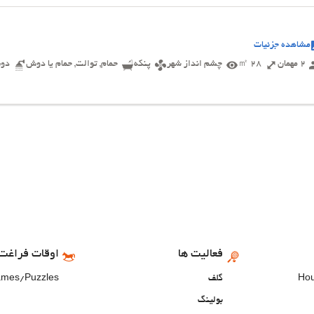
مشاهده جزئیات
2 مهمان
28 ㎡
چشم انداز شهر
پنکه
حمام, توالت, حمام یا دوش
دو
فعالیت ها
اوقات فراغت 
گلف
ames/Puzzles
بولینگ