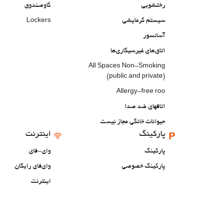
رختشویی
گاوصندوق
سیستم گرمایشی
Lockers
آسانسور
اتاق‌های غیرسیگاری‌ها
All Spaces Non-Smoking
(public and private)
Allergy-free roo
اتاقهای ضد صدا
حیوانات خانگی مجاز نیست
پارکینگ
اینترنت
پارکینگ
وای-فای
پارکینگ خصوصی
وای‌فای رایگان
اینترنت