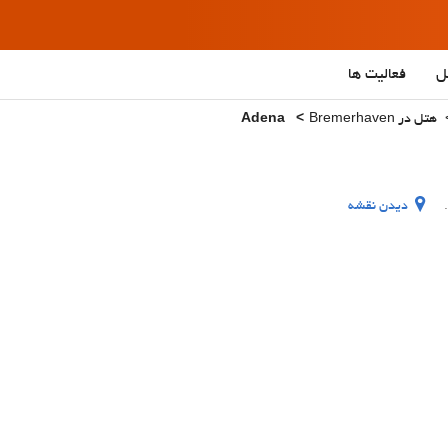
ل
فعالیت ها
هتل در Bremerhaven
Adena
دیدن نقشه