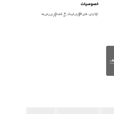
خصوصیات
وای-فای
پارکینگ
گلف
ورزش‌ها