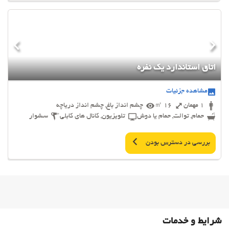
اتاق استاندارد یک نفره
مشاهده جزئیات
1 مهمان
16 ㎡
چشم انداز باغ, چشم انداز دریاچه
حمام, توالت, حمام یا دوش
تلویزیون, کانال های کابلی
سشوار
بررسی در دسترس بودن
شرایط و خدمات