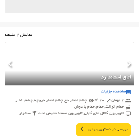
نمایش 2 نتیجه
اتاق استاندارد
مشاهده جزئیات
2 مهمان
20 ㎡
چشم انداز باغ, چشم انداز دریاچه, چشم انداز
حمام, توالت, حمام, حمام یا دوش
تلویزیون, کانال های کابلی, تلویزیون صفحه نمایش تخت
سشوار
بررسی در دسترس بودن