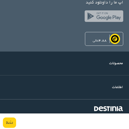
اپ ما را داونلود کنید
4.88
عالی
محصولات
اطلاعات
©Copyright Destinia
میرداماد, خیابان شنگرف, کوچه اول, ساختمان آرتین, پلاک ۱۴, واحد
رزرو
۶
تهران
,
۱۵۴۸۹۳۴۳۱۱
ایران
|
Tel. (+98)-21-22915501