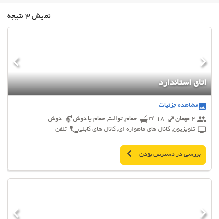
نمایش 3 نتیجه
اتاق استاندارد
مشاهده جزئیات
2 مهمان
18 ㎡
حمام, توالت, حمام یا دوش
دوش
تلویزیون, کانال های ماهواره ای, کانال های کابلی
تلفن
بررسی در دسترس بودن