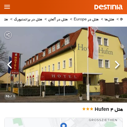
Main
Menu
هتل‌ها
هتل در Europe
هتل در آلمان
هتل در براندنبورگ
هتل در efeld
قبلی
بعدی
1
/ 25
هتل 4 Hufen