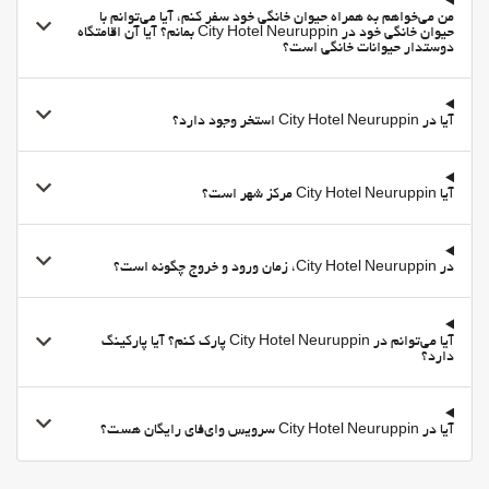
اینترنت
من می‌خواهم به همراه حیوان خانگی خود سفر کنم، آیا می‌توانم با
حیوان خانگی خود در City Hotel Neuruppin بمانم؟ آیا آن اقامتگاه
وای-فای
دوستدار حیوانات خانگی است؟
وای‌فای در تمامی بخش‌ها در دسترس است
وای‌فای رایگان
آیا در City Hotel Neuruppin استخر وجود دارد؟
اینترنت
خدمات خانه داری
آیا City Hotel Neuruppin مرکز شهر است؟
Daily Housekeeping
بهداشت و سلامتی
در City Hotel Neuruppin، زمان ورود و خروج چگونه است؟
صندلیهای حمام آفتاب
آیا می‌توانم در City Hotel Neuruppin پارک کنم؟ آیا پارکینگ
دارد؟
آیا در City Hotel Neuruppin سرویس وای‌فای رایگان هست؟