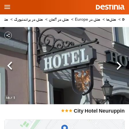
Main
Menu
هتل‌ها
هتل در Europe
هتل در آلمان
هتل در براندنبورگ
هتل در ppin
قبلی
بعدی
1
/ 15
City Hotel Neuruppin