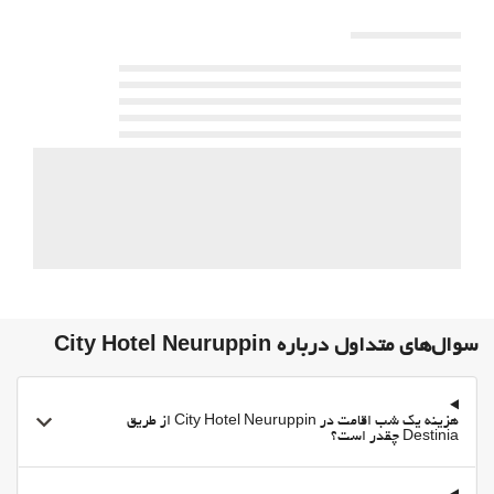
اطلاعات توریستی
Private check-in/check-out
مطبوعات
غذا و نوشیدنی
Bottle of water
Vending Machine (drinks)
پارکینگ
پارکینگ
پارکینگ رایگان
مناطق متداول
سوال‌های متداول درباره City Hotel Neuruppin
تراس
تراس آفتاب‌گیر
هزینه یک شب اقامت در City Hotel Neuruppin از طریق
امکانات تجاری
Destinia چقدر است؟
اتاق جلسه